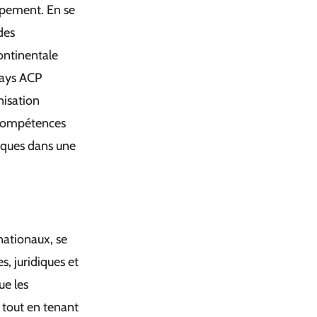
ppement. En se
des
ntinentale
pays ACP
nisation
 compétences
iques dans une
nationaux, se
s, juridiques et
ue les
, tout en tenant